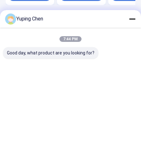
Yuping Chen
Desktop Site
홈
사이트맵
연락처
사이트맵
사생활 보호 정책
품질
라운드 플라스틱 버켓
중국 공장.Copyright © 2026 Hunan
7:44 PM
Jieming Plastics Industrial Co., Ltd.. All Rights Reserved.
Good day, what product are you looking for?
홈
제품 소개
회사 소개