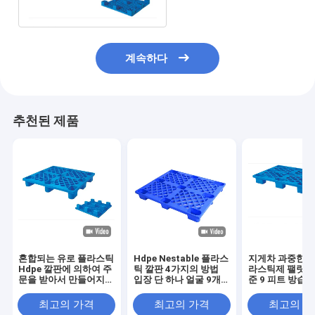
계속하다
추천된 제품
혼합되는 유로 플라스틱
Hdpe Nestable 플라스
지게차 과중한 업
Hdpe 깔판에 의하여 주
틱 깔판 4가지의 방법
라스틱제 팰릿 다
문을 받아서 만들어지는
입장 단 하나 얼굴 9개
준 9 피트 방습
전체적인 Pe
피트
최고의 가격
최고의 가격
최고의 