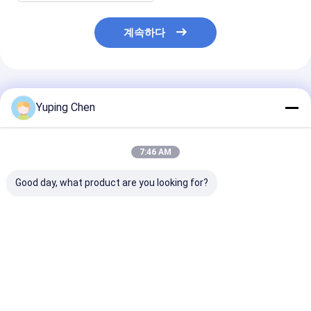
계속하다
추천된 제품
Yuping Chen
7:46 AM
Good day, what product are you looking for?
밀폐 된 뚜?? 과 맞춤
산업용 및 식품용 포장
1L-20L 식품 
IML 인쇄 1L-20L 둥근
용 뚜?? 이 있는 1L-
드 플라스틱 버킷
플라스틱 버킷
20L 둥근 플라스틱 병
및 맞춤 인쇄 포
최고의 가격
최고의 가격
최고의 