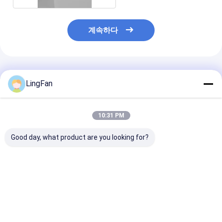
계속하다
추천된 제품
LingFan
10:31 PM
Good day, what product are you looking for?
2.5 갤런 플라스틱 사각
핸들과 LID와 ISO9001
20L 케케묵은 
통 PET 사료 사각 버킷
승인 5L 플라스틱 장난
버켓
감 양동
최고의 가격
최고의 가격
최고의 