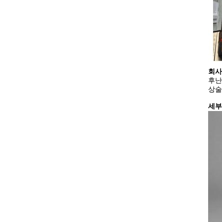
회사
후난
상술
세부