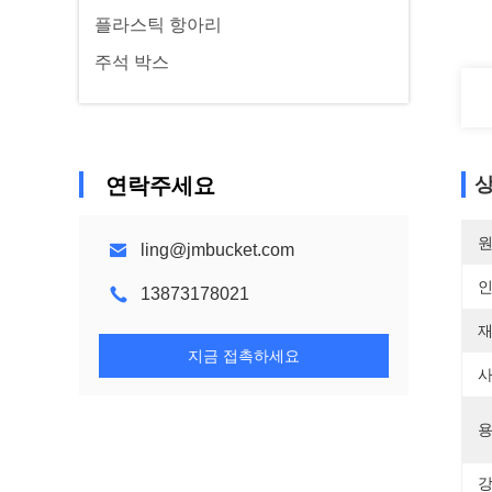
플라스틱 항아리
주석 박스
연락주세요
상
원
ling@jmbucket.com
13873178021
재
지금 접촉하세요
사
용
강