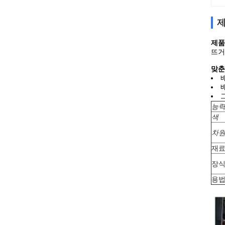
제
제품
뜨거
맞춘
능
색
차
재
장
용