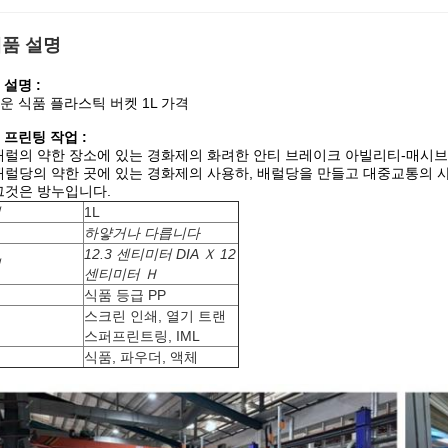
품 설명
 설명 :
운 식품 플라스틱 버켓 1L 가격
 프린팅 작업 :
배럴의 약한 장소에 있는 경화제의 화려한 안티 브레이크 아빌리티-매시브
배럴당의 약한 곳에 있는 경화제의 사용하, 배럴당을 만들고 대중교통의 
그것은 방누입니다.
력
1L
하얗거나 다릅니다
12.3 센티미터 DIA Ｘ 12
원
센티미터 Ｈ
료
식품 등급 PP
스크린 인쇄, 열기 트랜
식
스퍼프린트링, IML
법
식품, 파우더, 액체