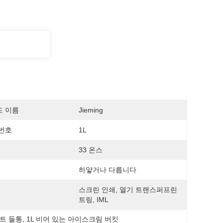
드 이름
Jieming
번호
1L
33 온스
하얗거나 다릅니다
스크린 인쇄, 열기 트랜스퍼프린
트링, IML
인트 들통
, 
1L 비어 있는 아이스크림 버킷