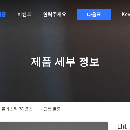
제품
이벤트
연락주세요
따옴표
Kor
제품 세부 정보
 플라스틱 33 온스 1L 페인트 들통
Li