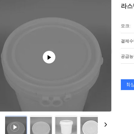
라스틱
모크:
결제수
공급능
최상