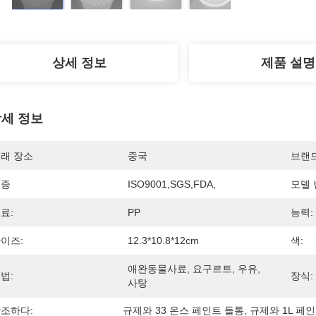
상세 정보
제품 설명
세 정보
래 장소
중국
브랜
인증
ISO9001,SGS,FDA,
모델 
료:
PP
능력:
이즈:
12.3*10.8*12cm
색:
애완동물사료, 요구르트, 우유, 
법:
장식:
사탕
조하다:
규제와 33 온스 페인트 들통
, 
규제와 1L 페