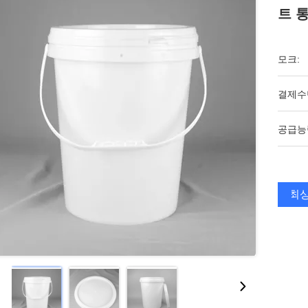
트 
모크:
결제수
공급능
최상