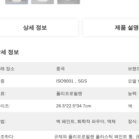
상세 정보
제품 설명
세 정보
래 장소
중국
브랜
인증
ISO9001，SGS
모델 
료:
폴리프로필렌
능력:
이즈:
26.5*22.5*34.7cm
색:
법:
벽 페인트, 화학적 파우더, 액체
장식:
조하다:
규제와 폴리프로필렌 플라스틱 페인트 통
, 
규