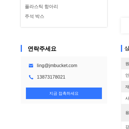
플라스틱 항아리
주석 박스
연락주세요
상
원
ling@jmbucket.com
13873178021
재
지금 접촉하세요
사
용
강