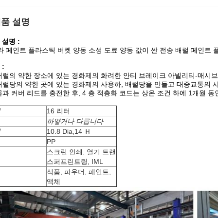
품 설명
 설명 :
D와 페인트 플라스틱 버켓 양동 소성 도료 양동 값이 싼 전송 배럴 페인트
:
배럴의 약한 장소에 있는 경화제의 화려한 안티 브레이크 아빌리티-매시브
배럴당의 약한 곳에 있는 경화제의 사용하, 배럴당을 만들고 대중교통의 
물과 커버 리드를 충전한 후, 4 층 적층화 코드는 상온 조건 하에 1개월 동
력
16 리터
하얗거나 다릅니다
원
10.8 Dia,14 Ｈ
료
PP
스크린 인쇄, 열기 트랜
식
스퍼프린트링, IML
식품, 파우더, 페인트,
법
액체