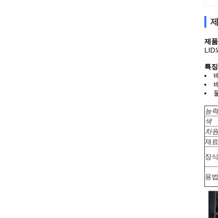
제
제품
LI
특징 
능
색
차
재
장
용