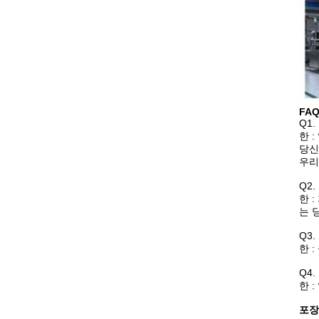
FAQ
Q1
한 
당신
우리
Q2
한 
는 
Q3
한 :
Q4
한 
포장