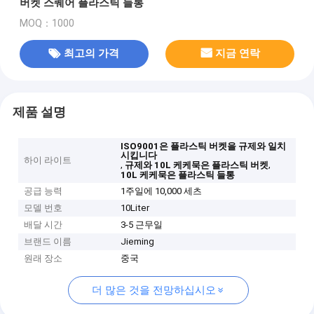
버켓 스퀘어 플라스틱 들통
MOQ：1000
최고의 가격
지금 연락
제품 설명
ISO9001은 플라스틱 버켓을 규제와 일치
시킵니다
하이 라이트
,
,
규제와 10L 케케묵은 플라스틱 버켓
10L 케케묵은 플라스틱 들통
공급 능력
1주일에 10,000 세츠
모델 번호
10Liter
배달 시간
3-5 근무일
브랜드 이름
Jieming
원래 장소
중국
더 많은 것을 전망하십시오