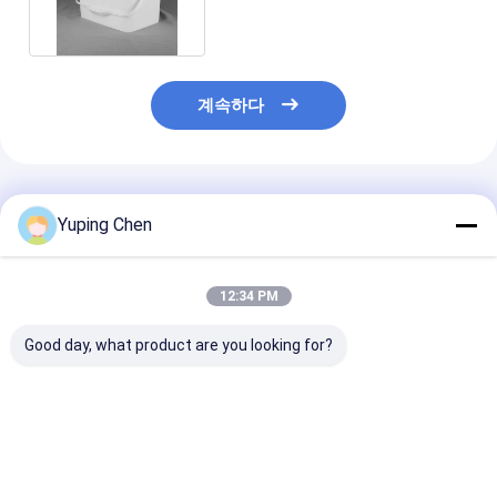
계속하다
추천된 제품
Yuping Chen
12:34 PM
Good day, what product are you looking for?
2.5 갤런 플라스틱 사각
핸들과 LID와 ISO9001
20L 케케묵은 
통 PET 사료 사각 버킷
승인 5L 플라스틱 장난
버켓
감 양동
최고의 가격
최고의 가격
최고의 