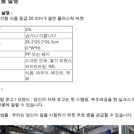
품 설명
 설명 :
각형 식품 등급 20 리터 5 갤런 플라스틱 버켓
력
20L
검거나 다릅니다
35.2*25.2*26.3cm
원
(L*W*H)
료
PP 또는 페이
스크린 인쇄, 열기 트랜스
식
퍼프린트링, IML
식품, 파우더, 페인트, 액
법
체
:
텀 로고 / 브랜드 : 당신의 자체 로고는 핫 스탬핑, 부조세공을 한 실크스
상품에 걸릴 수 있습니다.
샘플 : 우리는 당신이 질을 시험하기 위한 무료 병을 공급할 수 있습니다.