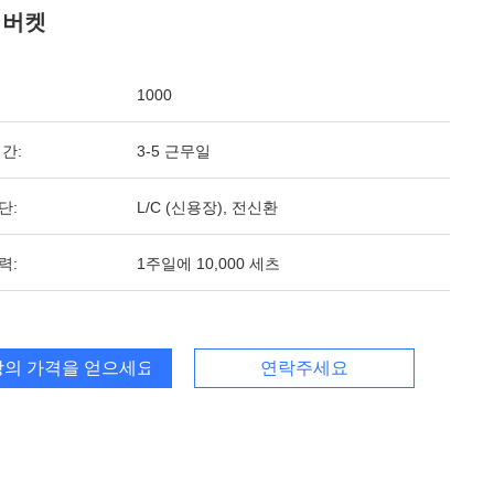
 버켓
1000
간:
3-5 근무일
단:
L/C (신용장), 전신환
력:
1주일에 10,000 세츠
의 가격을 얻으세요
연락주세요