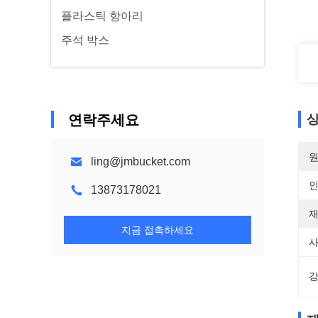
플라스틱 항아리
주석 박스
연락주세요
상
원
ling@jmbucket.com
13873178021
재
지금 접촉하세요
사
강