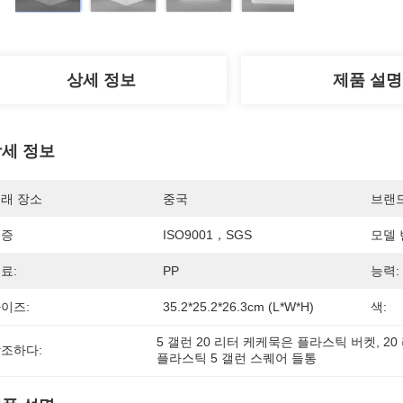
상세 정보
제품 설명
세 정보
래 장소
중국
브랜
인증
ISO9001，SGS
모델 
료:
PP
능력:
이즈:
35.2*25.2*26.3cm (L*W*H)
색:
5 갤런 20 리터 케케묵은 플라스틱 버켓
, 
2
조하다:
플라스틱 5 갤런 스퀘어 들통