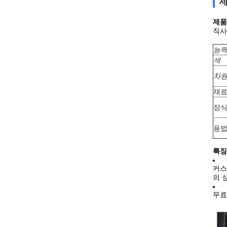
제
제품
직사
능
색
차
재
장
용
특징 
커스
의 
무료