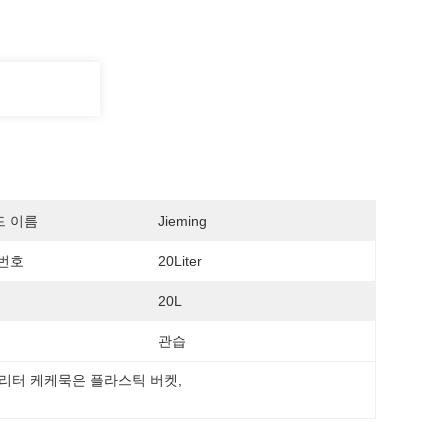
드 이름
Jieming
번호
20Liter
20L
관습
0 리터 케케묵은 플라스틱 버켓
, 