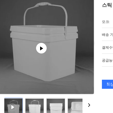
스틱
모크:
배송 기
결제수
공급능
최상