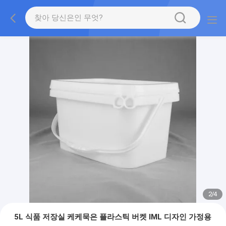
2
/
4
5L 식품 저장실 케케묵은 플라스틱 버켓 IML 디자인 가정용