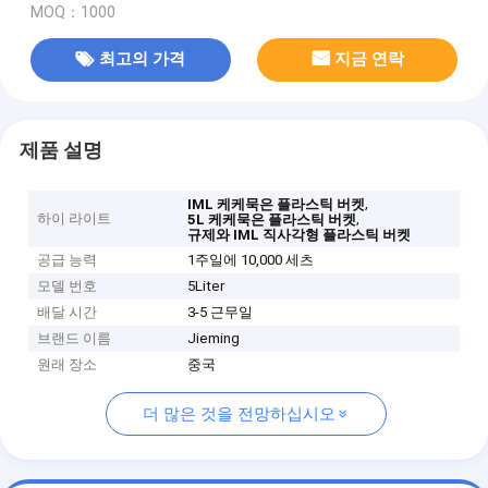
MOQ：1000
최고의 가격
지금 연락
제품 설명
,
IML 케케묵은 플라스틱 버켓
하이 라이트
,
5L 케케묵은 플라스틱 버켓
규제와 IML 직사각형 플라스틱 버켓
공급 능력
1주일에 10,000 세츠
모델 번호
5Liter
배달 시간
3-5 근무일
브랜드 이름
Jieming
원래 장소
중국
더 많은 것을 전망하십시오