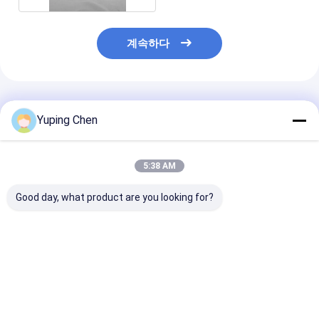
계속하다
추천된 제품
Yuping Chen
5:38 AM
Good day, what product are you looking for?
2.5 갤런 플라스틱 사각
핸들과 LID와 ISO9001
20L 케케묵은 
통 PET 사료 사각 버킷
승인 5L 플라스틱 장난
버켓
감 양동
최고의 가격
최고의 가격
최고의 