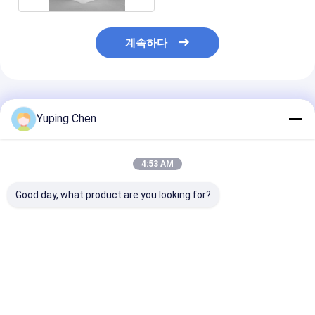
계속하다
추천된 제품
Yuping Chen
4:53 AM
Good day, what product are you looking for?
2.5 갤런 플라스틱 사각
핸들과 LID와 ISO9001
20L 케케묵은 
통 PET 사료 사각 버킷
승인 5L 플라스틱 장난
버켓
감 양동
최고의 가격
최고의 가격
최고의 