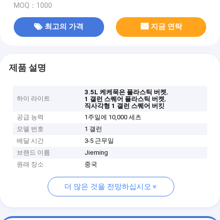
MOQ：1000
최고의 가격
지금 연락
제품 설명
,
3.5L 케케묵은 플라스틱 버켓
하이 라이트
,
1 갤런 스퀘어 플라스틱 버켓
직사각형 1 갤런 스퀘어 버킷
공급 능력
1주일에 10,000 세츠
모델 번호
1 갤런
배달 시간
3-5 근무일
브랜드 이름
Jieming
원래 장소
중국
더 많은 것을 전망하십시오