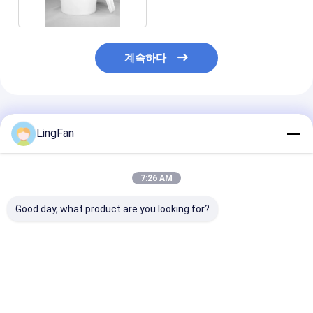
계속하다
추천된 제품
LingFan
7:26 AM
Good day, what product are you looking for?
식품 저장 플라스틱 음
뚜?? 이 있는 큰 둥근 플
덮개로 된 직사각
식 버킷
라스틱 식용 그릇 일회
라스틱 음식 용기
CAS/FDA/SGS/ISO9001
용 음식 그릇 수프와 샐
용기 식사 준비 
인증 용량 0.2L-20L
러드 용기 음식 보관 그
기 음식 저장 용
릇
최고의 가격
최고의 가격
최고의 