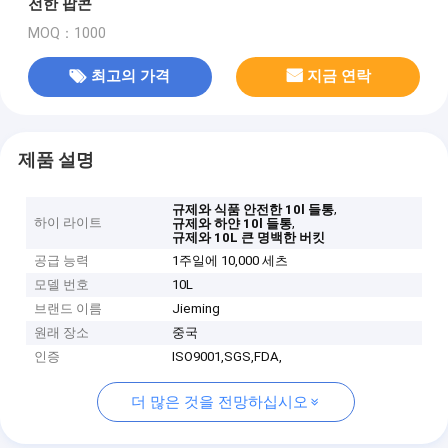
전한 팝콘
MOQ：1000
최고의 가격
지금 연락
제품 설명
,
규제와 식품 안전한 10l 들통
하이 라이트
,
규제와 하얀 10l 들통
규제와 10L 큰 명백한 버킷
공급 능력
1주일에 10,000 세츠
모델 번호
10L
브랜드 이름
Jieming
원래 장소
중국
인증
ISO9001,SGS,FDA,
더 많은 것을 전망하십시오