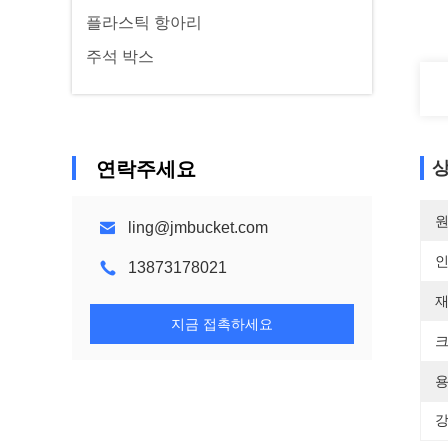
플라스틱 항아리
주석 박스
연락주세요
상
원
ling@jmbucket.com
13873178021
재
지금 접촉하세요
크
용
강