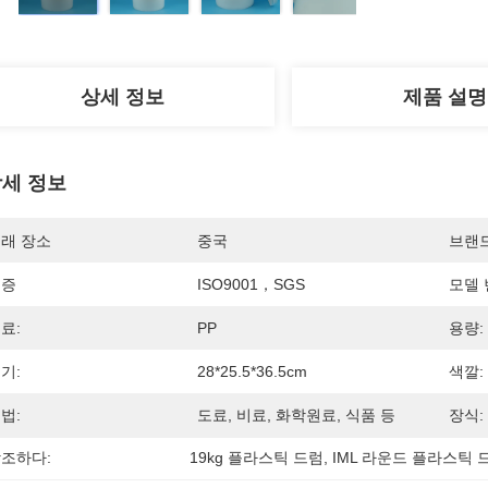
상세 정보
제품 설명
세 정보
래 장소
중국
브랜
인증
ISO9001，SGS
모델 
료:
PP
용량:
기:
28*25.5*36.5cm
색깔:
법:
도료, 비료, 화학원료, 식품 등
장식:
조하다:
19kg 플라스틱 드럼
, 
IML 라운드 플라스틱 