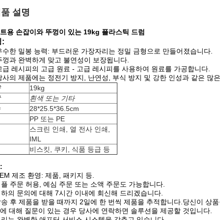
품 설명
트용 손잡이와 뚜껑이 있는 19kg 플라스틱 드럼
:
우수한 밀봉 능력: 부드러운 가장자리는 정밀 금형으로 만들어졌습니다.
뚜껑과 완벽하게 맞고 불연성이 보장됩니다.
고급 레시피의 고급 원료 - 고급 레시피를 사용하여 원료를 가공합니다.
당사의 제품에는 정전기 방지, 난연성, 부식 방지 및 강한 인성과 같은 많
량
19kg
깔
흰색 또는 기타
수
28*25.5*36.5cm
료
PP 또는 PE
스크린 인쇄, 열 전사 인쇄,
식
IML
법
비스킷, 쿠키, 식품 등급 등
:
OEM 제조 환영: 제품, 패키지 등.
 샘플 주문 허용, 예심 주문 또는 소액 주문도 가능합니다.
 귀하의 문의에 대해 7시간 이내에 회신해 드리겠습니다.
 발송 후 제품을 받을 때까지 2일에 한 번씩 제품을 추적합니다.당신이 상
에 대해 질문이 있는 경우 당사에 연락하면 솔루션을 제공할 것입니다.
 우리는 완벽한 애프터 서비스 시스템을 갖추고 있습니다.