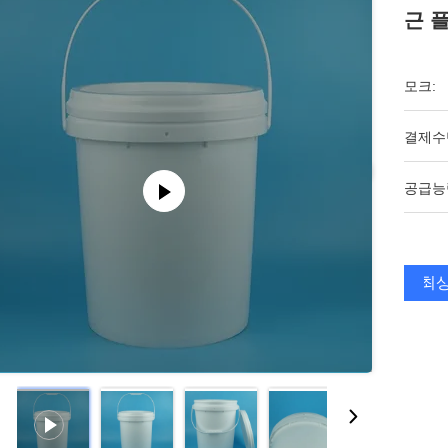
근 
모크:
결제수
공급능
최상