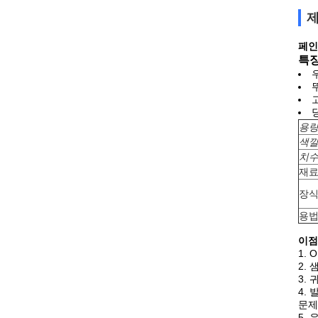
제
페인
특징
용
색
치
재
장
용
이점
1. 
2.
3.
4.
문제
5.