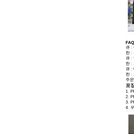
FA
큐 
한 
큐 
한 
큐 
한 
주문
포장
1. 
2. 
3. 
4.