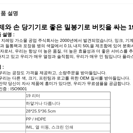
품 설명
제와 손 당기기로 좋은 밀봉기로 버킷을 싸는 
 설명 :
 지레밍 가소물 공업 주식회사는 2000년에서 발견되었습니다, 잉크, 기계
과 들통팩과 포장용 병의 색깔에서 0.1L 내지 50L을 제조함에 있어 분
자로서, 우리는 항상 더 높은 품질, 더 높은 효율성과 더 좋은 서비스를 
가지고 있고 우리가 매우 열정과 솔직함의, 우리가 매우 인 팀입니다 플
 :
우리는 공장도 가격을 제공하고, 소량주문을 받아들입니다.
우리는 다른 색, 크기, 프린팅과 로고를 위한 OEM 질서를 받아들입니다.
만약 당신이 자사 제품에 흥미가 있다면, 우리가 무료샘플을 공급합니다.
증 : ISO9001
력
19 리터
하얗거나 다릅니다
원
28*25.5*36.5cm
료
PP / HDPE
식
IML, 열 이동, 스크린 인쇄