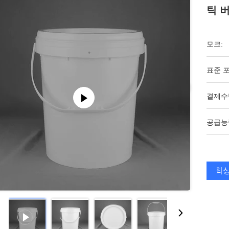
틱 
모크:
표준 포
결제수
공급능
최상