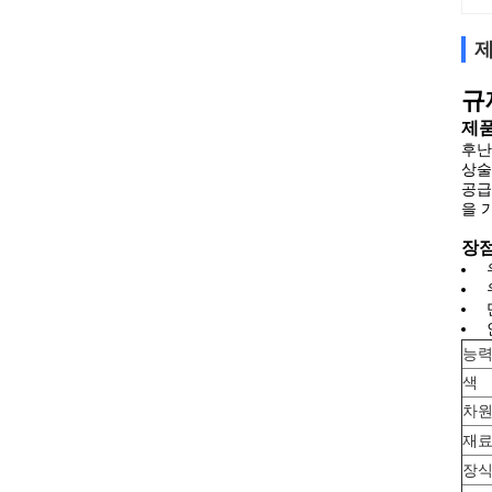
제
규
제품
후난
상술
공급
을 
장점
인
능
색
차
재
장