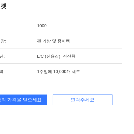
버켓
1000
장:
짠 가방 및 종이팩
단:
L/C (신용장), 전신환
력:
1주일에 10,000개 세트
의 가격을 얻으세요
연락주세요