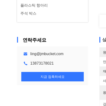
플라스틱 항아리
주석 박스
연락주세요
상
원
ling@jmbucket.com
13873178021
재
지금 접촉하세요
사
용
강