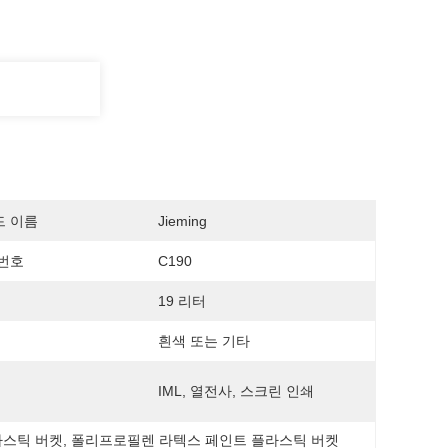
드 이름
Jieming
번호
C190
19 리터
흰색 또는 기타
IML, 열전사, 스크린 인쇄
플라스틱 버켓
, 
폴리프로필렌 라텍스 페인트 플라스틱 버켓