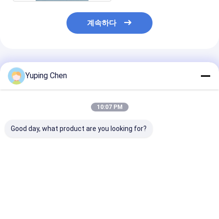
계속하다
추천된 제품
Yuping Chen
10:07 PM
Good day, what product are you looking for?
Lid와 핸들과 주문 제작
산업 및 상업용 용품용
플라스틱 둥근 
된 15 더 밝혀진 페인트
중형 둥근 플라스틱 버
버킷 스크린 인
플라스틱 버켓
킷
사/IML (산업용)
최고의 가격
최고의 가격
최고의 