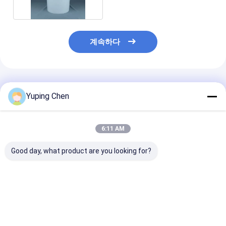
계속하다
추천된 제품
Yuping Chen
6:11 AM
Good day, what product are you looking for?
Lid와 핸들과 주문 제작
산업 및 상업용 용품용
플라스틱 둥근 
된 15 더 밝혀진 페인트
중형 둥근 플라스틱 버
버킷 스크린 인
플라스틱 버켓
킷
사/IML (산업용)
최고의 가격
최고의 가격
최고의 