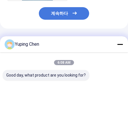
계속하다
추천된 제품
Yuping Chen
6:08 AM
Good day, what product are you looking for?
Lid와 핸들과 주문 제작
산업 및 상업용 용품용
플라스틱 둥근 
된 15 더 밝혀진 페인트
중형 둥근 플라스틱 버
버킷 스크린 인
플라스틱 버켓
킷
사/IML (산업용)
최고의 가격
최고의 가격
최고의 