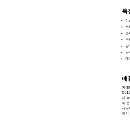
특징
상
서
분류
중량
방
능력
대
애
지레
C010
다. 
해 
사용
하기