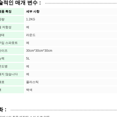
술적인 매개 변수 :
제품 특징
세부 사항
중량
1.2KG
열 저항성
예
형태
라운드
주입 스파웃트
예
사이즈
30cm*30cm*30cm
능력
5L
훈도병
예
새지 않습니다
예
재료
플라스틱
색
백색
 :