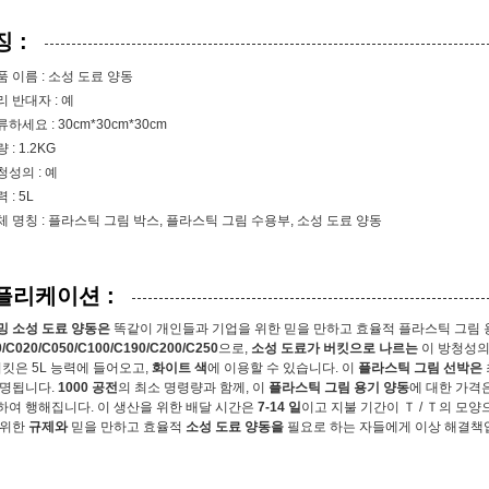
 :
품 이름 : 소성 도료 양동
리 반대자 : 예
하세요 : 30cm*30cm*30cm
 : 1.2KG
청성의 : 예
 : 5L
체 명칭 : 플라스틱 그림 박스, 플라스틱 그림 수용부, 소성 도료 양동
플리케이션 :
밍 소성 도료 양동은
똑같이 개인들과 기업을 위한 믿을 만하고 효율적 플라스틱 그림
/C020/C050/C100/C190/C200/C250
으로,
소성 도료가 버킷으로 나르는
이 방청성의
버킷은 5L 능력에 들어오고,
화이트 색
에 이용할 수 있습니다. 이
플라스틱 그림 선박은
증명됩니다.
1000 공전
의 최소 명령량과 함께, 이
플라스틱 그림 용기 양동
에 대한 가격
하여 행해집니다. 이 생산을 위한 배달 시간은
7-14 일
이고 지불 기간이 Ｔ / Ｔ의 모
 위한
규제와
믿을 만하고 효율적
소성 도료 양동을
필요로 하는 자들에게 이상 해결책