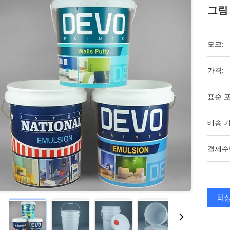
그림 
모크:
가격:
표준 포
배송 기
결제수
최상