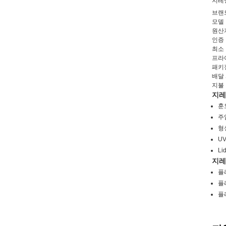
지레
브랜드
모델 번
원산지
인증 :
최소 
프라
패키징
배달 
지불 
지레
훈
주
형
UV
Li
지레
플
플
플