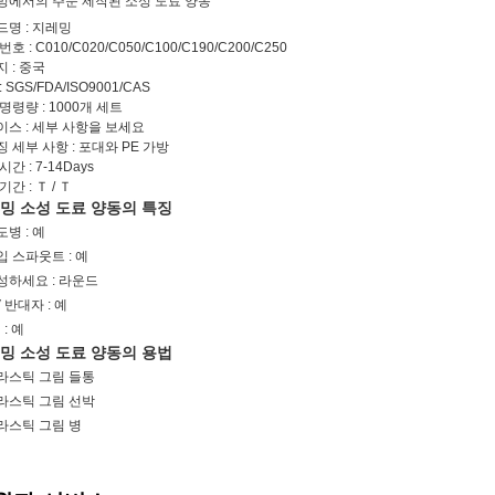
밍에서의 주문 제작된 소성 도료 양동
명 : 지레밍
호 : C010/C020/C050/C100/C190/C200/C250
 : 중국
 SGS/FDA/ISO9001/CAS
명령량 : 1000개 세트
이스 : 세부 사항을 보세요
 세부 사항 : 포대와 PE 가방
시간 : 7-14Days
기간 : Ｔ / Ｔ
밍 소성 도료 양동의 특징
도병 : 예
입 스파웃트 : 예
성하세요 : 라운드
 반대자 : 예
d : 예
밍 소성 도료 양동의 용법
라스틱 그림 들통
라스틱 그림 선박
라스틱 그림 병