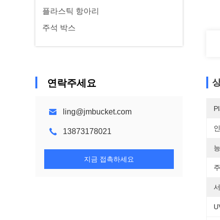
플라스틱 항아리
주석 박스
연락주세요
상
Pl
ling@jmbucket.com
13873178021
능
지금 접촉하세요
주
서
U