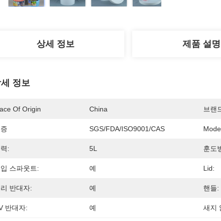
상세 정보
제품 설명
세 정보
ace Of Origin
China
브랜
인증
SGS/FDA/ISO9001/CAS
Mode
력:
5L
훈도병
입 스파웃트:
예
Lid:
리 반대자:
예
핸들:
V 반대자:
예
새지 