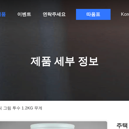
제품
이벤트
연락주세요
따옴표
Kor
제품 세부 정보
 그림 투수 1.2KG 무게
주택