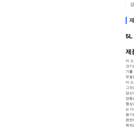
강
제
5
제
이 소
크기
기를 
무용
이 
그것
당신
양동
형상과
는 
용기
완전
목적