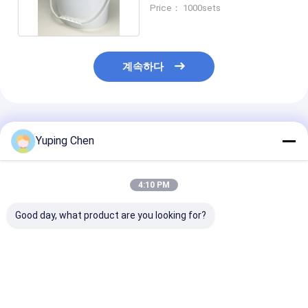
또는 스크린 인쇄
Price： 1000sets
계속하다
추천된 제품
Yuping Chen
4:10 PM
Good day, what product are you looking for?
맞춤화된 다양한 능력의
5L 10L 20L 플라스틱
20L 달걀 모양
배럴을 패키징하는 특별
버켓 타원형 형태 PP /
틱 버켓은 LID 
한 모양이 형성된 플라
HDPE 물질
인쇄와 5개의 갤
스틱
을 비웁니다
최고의 가격
최고의 가격
최고의 