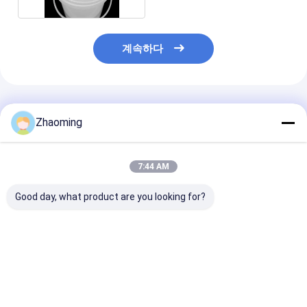
계속하다
추천된 제품
Zhaoming
7:44 AM
Good day, what product are you looking for?
Lid와 핸들과 주문 제작
산업 및 상업용 용품용
플라스틱 둥근 
된 15 더 밝혀진 페인트
중형 둥근 플라스틱 버
버킷 스크린 인
플라스틱 버켓
킷
사/IML (산업용)
최고의 가격
최고의 가격
최고의 