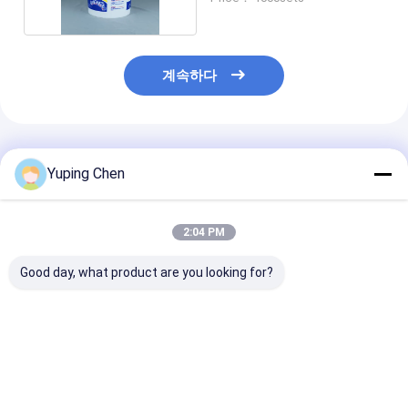
계속하다
추천된 제품
Yuping Chen
2:04 PM
Good day, what product are you looking for?
식품 저장 플라스틱 음
뚜?? 이 있는 큰 둥근 플
덮개로 된 직사각
식 버킷
라스틱 식용 그릇 일회
라스틱 음식 용기
CAS/FDA/SGS/ISO9001
용 음식 그릇 수프와 샐
용기 식사 준비 
인증 용량 0.2L-20L
러드 용기 음식 보관 그
기 음식 저장 용
릇
최고의 가격
최고의 가격
최고의 