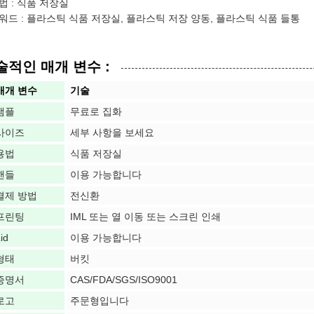
법 : 식품 저장실
워드 : 플라스틱 식품 저장실, 플라스틱 저장 양동, 플라스틱 식품 들통
술적인 매개 변수 :
매개 변수
기술
샘플
무료로 집화
사이즈
세부 사항을 보세요
용법
식품 저장실
핸들
이용 가능합니다
결제 방법
전신환
프린팅
IML 또는 열 이동 또는 스크린 인쇄
id
이용 가능합니다
형태
버킷
증명서
CAS/FDA/SGS/ISO9001
로고
주문형입니다