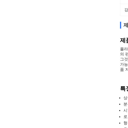
강
제
제
플라
의 
그것
가능
품 
특징
상
분
시
로
형