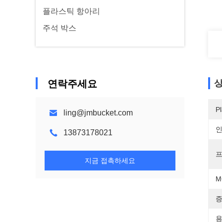
플라스틱 항아리
주석 박스
연락주세요
상
Pl
ling@jmbucket.com
13873178021
프
지금 접촉하세요
M
증
용