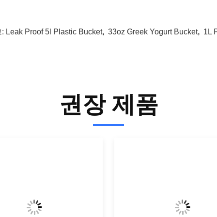
:
Leak Proof 5l Plastic Bucket
,
33oz Greek Yogurt Bucket
,
1L 
권장 제품