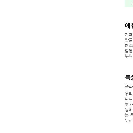
애
지레
만들
최소
함됩
부터
특화
플라
우리
니다
부사
능하
는 
우리