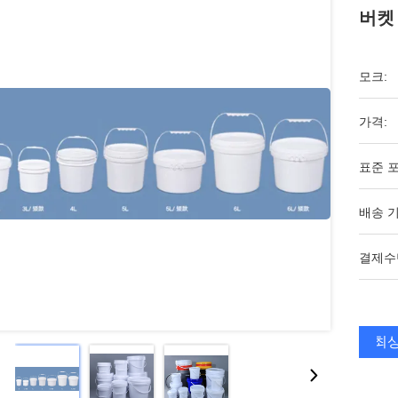
버켓
모크:
가격:
표준 포
배송 기
결제수
최상