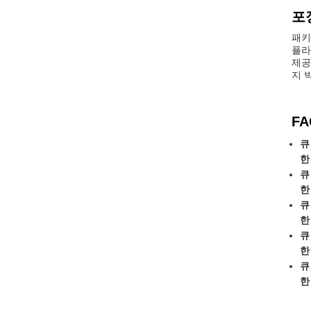
포
패키
플라
제공
지 
FA
큐 
한 
큐 
한 
큐 
한 
큐 
한 
큐 
한 