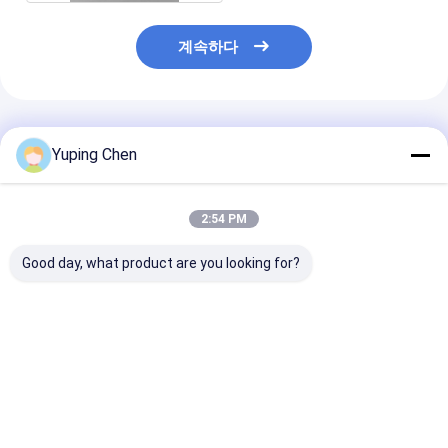
계속하다
추천된 제품
Yuping Chen
2:54 PM
Good day, what product are you looking for?
사업을 위한 열기 저항
핸들과 Lid와 19L 5 갤
화학적 파우더를
하는 5L PP 플라스틱
런 소성 도료 양동 플라
18L 주문 제작된
그림 병
스틱 컨테이너
성 도료 버킷
최고의 가격
최고의 가격
최고의 