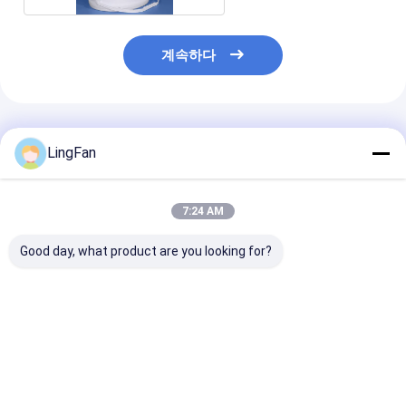
계속하다
추천된 제품
LingFan
7:24 AM
Good day, what product are you looking for?
맞춤화된 다양한 능력의
5L 10L 20L 플라스틱
20L 달걀 모양
배럴을 패키징하는 특별
버켓 타원형 형태 PP /
틱 버켓은 LID 
한 모양이 형성된 플라
HDPE 물질
인쇄와 5개의 갤
스틱
을 비웁니다
최고의 가격
최고의 가격
최고의 