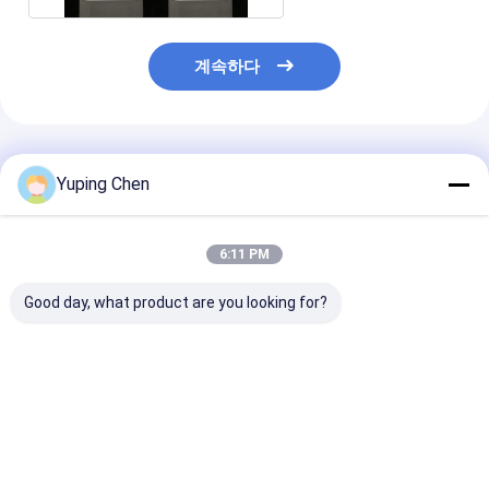
계속하다
추천된 제품
Yuping Chen
6:11 PM
Good day, what product are you looking for?
2.5 갤런 플라스틱 사각
핸들과 LID와 ISO9001
20L 케케묵은 
통 PET 사료 사각 버킷
승인 5L 플라스틱 장난
버켓
감 양동
최고의 가격
최고의 가격
최고의 