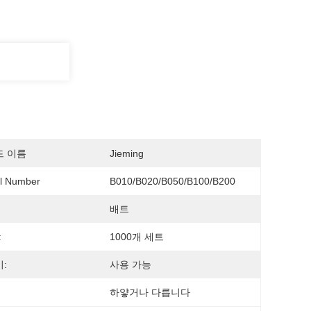
드 이름
Jieming
l Number
B010/B020/B050/B100/B200
배트
:
1000개 세트
:
사용 가능
하얗거나 다릅니다