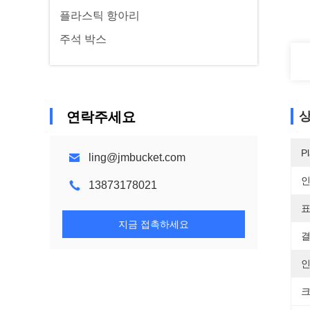
플라스틱 항아리
주석 박스
연락주세요
상
Pl
ling@jmbucket.com
13873178021
표
지금 접촉하세요
결
인
크