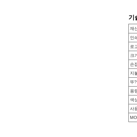
기
재
인
로
크
손
지
뚜?
용
색
사
MO