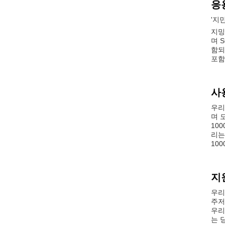
응
'지
지밍
며 
함되
포함
사
우리
며 
10
리는
10
지
우리
주저
우리
는 