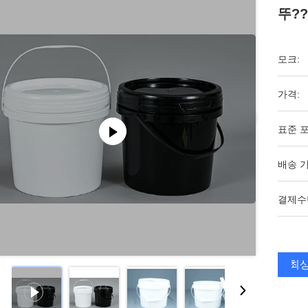
뚜?
모크:
가격:
표준 포
배송 기
결제수
최상