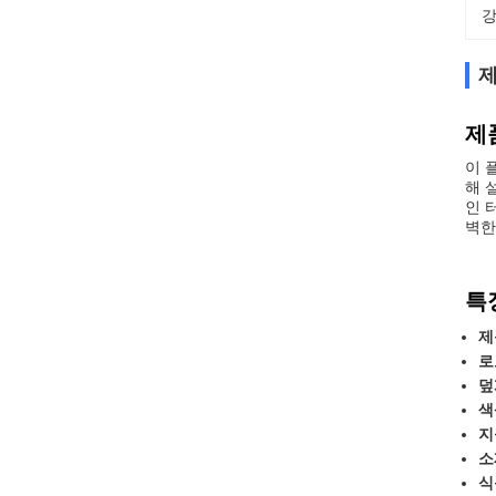
강
제
제
이 
해 
인 
벽한
특
제
로
덮
색
지
소
식