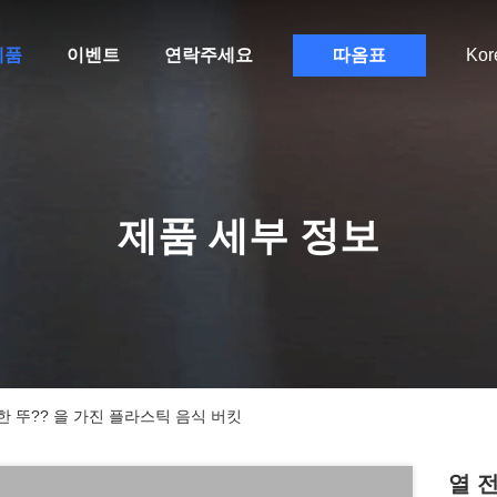
제품
이벤트
연락주세요
따옴표
Kor
제품 세부 정보
한 뚜?? 을 가진 플라스틱 음식 버킷
열 