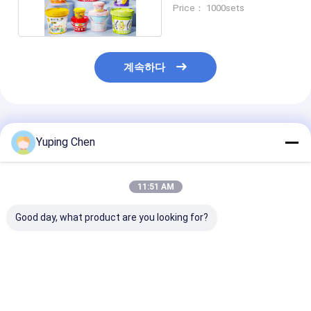
스크린 인쇄
Price： 1000sets
계속하다
추천된 제품
Yuping Chen
11:51 AM
Good day, what product are you looking for?
식품 저장 플라스틱 음
뚜?? 이 있는 큰 둥근 플
덮개로 된 직사각
식 버킷
라스틱 식용 그릇 일회
라스틱 음식 용기
CAS/FDA/SGS/ISO9001
용 음식 그릇 수프와 샐
용기 식사 준비 
인증 용량 0.2L-20L
러드 용기 음식 보관 그
기 음식 저장 용
릇
최고의 가격
최고의 가격
최고의 