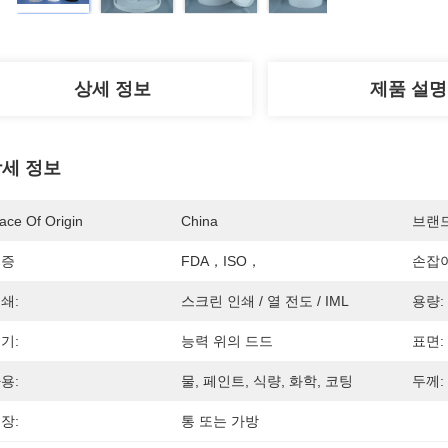
상세 정보
제품 설명
세 정보
ace Of Origin
China
브랜
인증
FDA，ISO，
손잡이
쇄:
스크린 인쇄 / 열 전도 / IML
용량:
기:
능력 위의 드드
표면:
용:
물, 페인트, 식량, 화학, 코팅
두께:
장:
통 또는 가방