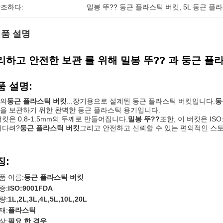
조하다:
밀봉 뚜?? 둥근 플라스틱 버킷
, 
5L 둥근 플
품 설명
리하고 안전한 보관 를 위해 밀봉 뚜?? 과 둥근 플
품 설명:
의
둥근 플라스틱 버킷
...장기용으로 설계된 둥근 플라스틱 버킷입니다.
둥
을 보관하기 위한 완벽한 둥근 플라스틱 용기입니다.
버킷은 0.8-1.5mm의 두께로 만들어집니다.
밀봉 뚜??
또한, 이 버킷은 IS
기다려?
둥근 플라스틱 버킷
그리고 안전하고 신뢰할 수 있는 편의적인 스토
징:
품 이름:
둥근 플라스틱 버킷
증:
ISO:9001FDA
량:
1L,2L,3L,4L,5L,10L,20L
재:
플라스틱
상:
필요 한 경우