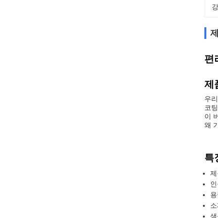
강
제
편
제
우리
코팅
이 
왜 
특
제
인
용
소
색