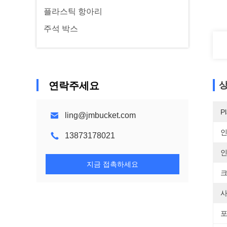
플라스틱 항아리
주석 박스
연락주세요
상
Pl
ling@jmbucket.com
13873178021
인
지금 접촉하세요
크
사
포