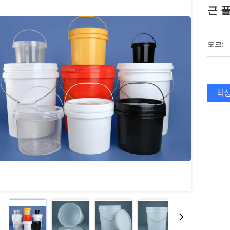
근 
모크:
최상