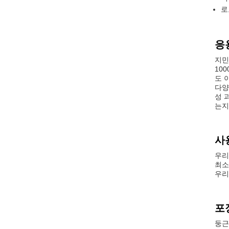
로
응
지민
10
도 
다양
성 
는지
사
우리
최소
우리
포
둥근