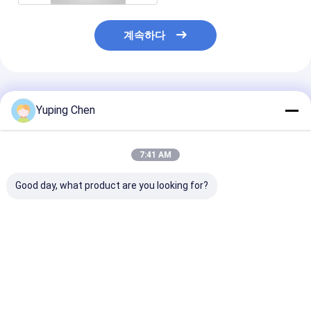
계속하다
추천된 제품
Yuping Chen
7:41 AM
Good day, what product are you looking for?
Lid와 핸들과 주문 제작
산업 및 상업용 용품용
플라스틱 둥근 
된 15 더 밝혀진 페인트
중형 둥근 플라스틱 버
버킷 스크린 인
플라스틱 버켓
킷
사/IML (산업용)
최고의 가격
최고의 가격
최고의 