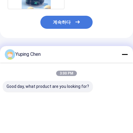
계속하다
추천된 제품
Yuping Chen
3:00 PM
Good day, what product are you looking for?
식품 저장 플라스틱 음
뚜?? 이 있는 큰 둥근 플
덮개로 된 직사각
식 버킷
라스틱 식용 그릇 일회
라스틱 음식 용기
CAS/FDA/SGS/ISO9001
용 음식 그릇 수프와 샐
용기 식사 준비 
인증 용량 0.2L-20L
러드 용기 음식 보관 그
기 음식 저장 용
릇
최고의 가격
최고의 가격
최고의 