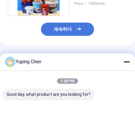
는 겹쳐질 수 있는
Price： 1000sets
계속하다
추천된 제품
Yuping Chen
1:28 PM
Good day, what product are you looking for?
식품 저장 플라스틱 음
뚜?? 이 있는 큰 둥근 플
덮개로 된 직사각
식 버킷
라스틱 식용 그릇 일회
라스틱 음식 용기
CAS/FDA/SGS/ISO9001
용 음식 그릇 수프와 샐
용기 식사 준비 
인증 용량 0.2L-20L
러드 용기 음식 보관 그
기 음식 저장 용
릇
최고의 가격
최고의 가격
최고의 