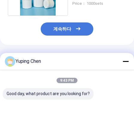
의 선택
Price： 1000sets
계속하다
추천된 제품
Yuping Chen
9:43 PM
Good day, what product are you looking for?
식품 저장 플라스틱 음
뚜?? 이 있는 큰 둥근 플
덮개로 된 직사각
식 버킷
라스틱 식용 그릇 일회
라스틱 음식 용기
CAS/FDA/SGS/ISO9001
용 음식 그릇 수프와 샐
용기 식사 준비 
인증 용량 0.2L-20L
러드 용기 음식 보관 그
기 음식 저장 용
릇
최고의 가격
최고의 가격
최고의 