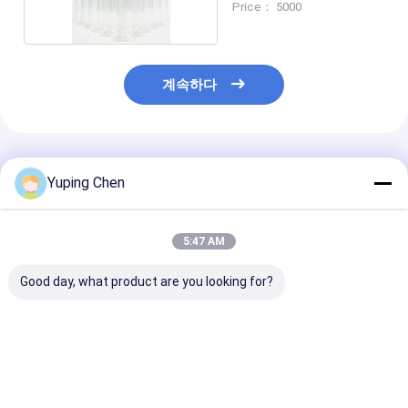
Price： 5000
계속하다
추천된 제품
Yuping Chen
5:47 AM
Good day, what product are you looking for?
500ml 용량 음료 및 주
100ml 일회용 PET 소
식품 안전 PP 고
스용 공기 밀폐 나사
소한 플룸 시럽 병
내성 가출 방지 
뚜?? 이 있는 식품용
틱 병
PET 병
최고의 가격
최고의 가격
최고의 