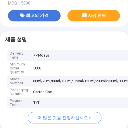
MOQ：5000
최고의 가격
지금 연락
제품 설명
Delivery
7 -14days
Time
Minimum
Order
5000
Quantity
Model
60ml/70ml/80ml/100ml/120ml/150ml/200ml/250ml/300m
Number
Packaging
Carton Box
Details
Payment
T/T
Terms
더 많은 것을 전망하십시오