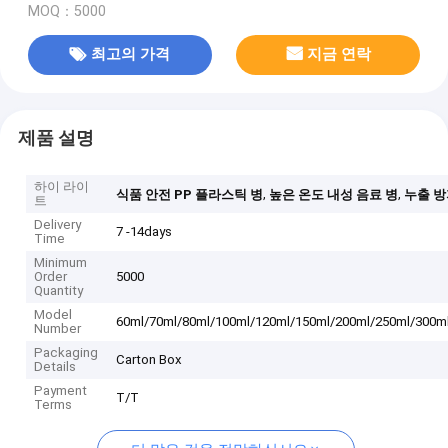
MOQ：5000
최고의 가격
지금 연락
제품 설명
하이 라이
,
,
식품 안전 PP 플라스틱 병
높은 온도 내성 음료 병
누출 방
트
Delivery
7 -14days
Time
Minimum
Order
5000
Quantity
Model
60ml/70ml/80ml/100ml/120ml/150ml/200ml/250ml/300m
Number
Packaging
Carton Box
Details
Payment
T/T
Terms